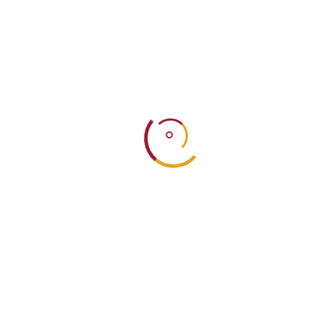
Τοπική Υψηλή Γαστρονομία
Σελήνη
Σαντορίνη