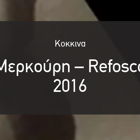
Κοκκινα
Μερκούρη – Refosc
2016